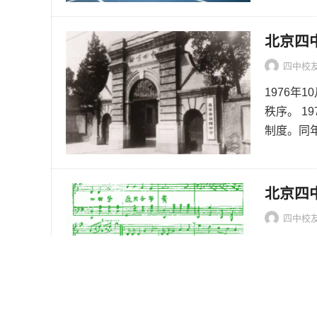
北京四中
四中校
1976年
秩序。 
制度。同年
北京四中
四中校
1949年
派李复生
一批学生投