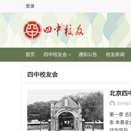
登录
首页
四中校友会
通知公告
校友新闻
四中校友会
北京四
四中校
第一章 总
条 本基
动为宗旨，