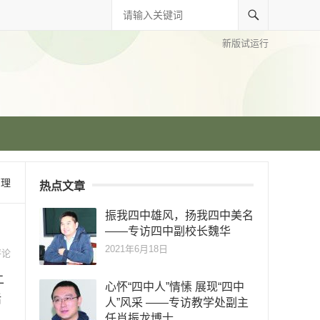
新版试运行
管理
热点文章
振我四中雄风，扬我四中美名
——专访四中副校长魏华
2021年6月18日
评论
二
心怀“四中人”情愫 展现“四中
活
人”风采 ——专访教学处副主
任肖振龙博士