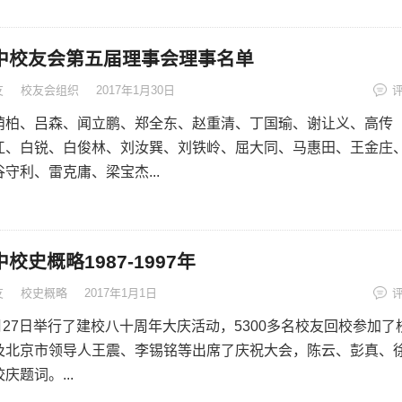
中校友会第五届理事会理事名单
友
校友会组织
2017年1月30日
荫柏、吕森、闻立鹏、郑全东、赵重清、丁国瑜、谢让义、高传
江、白锐、白俊林、刘汝巽、刘铁岭、屈大同、马惠田、王金庄
守利、雷克庸、梁宝杰...
校史概略1987-1997年
友
校史概略
2017年1月1日
9月27日举行了建校八十周年大庆活动，5300多名校友回校参加了
及北京市领导人王震、李锡铭等出席了庆祝大会，陈云、彭真、
庆题词。...