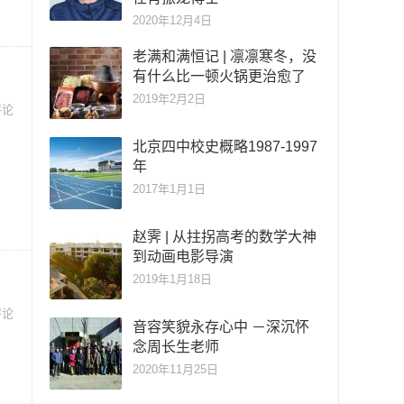
2020年12月4日
老满和满恒记 | 凛凛寒冬，没
有什么比一顿火锅更治愈了
2019年2月2日
评论
北京四中校史概略1987-1997
年
2017年1月1日
赵霁 | 从拄拐高考的数学大神
到动画电影导演
2019年1月18日
评论
音容笑貌永存心中 －深沉怀
念周长生老师
2020年11月25日