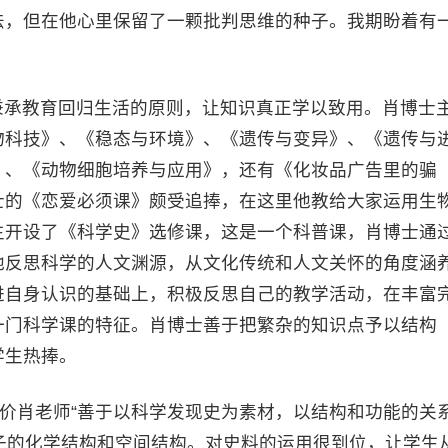
法，但在他心里保留了一颗批判思维的种子。我期盼着有
承教育回归生活的原则，让知识真正学以致用。肖博士
物科技》、《稳态与环境》、《遗传与变异》、《遗传与
》、《动物细胞培养与应用》，还有《化妆品广告里的骗
士的《恋爱必须课》颇受追捧，在这里他教给大家运用生
生开设了《科学史》选修课，这是一个科普课，肖博士通
地反思科学的人文渊源，从文化传统和人文关怀的角度涵
进自身认识的基础上，积极反思自己的教学活动，在丰富
一门科学课的特征。肖博士善于把繁杂的知识点予以结构
学生热捧。
肖老师“善于以科学发现史为素材，以结构和功能的关
子的化学结构和空间结构。对史料的运用很到位，让学生