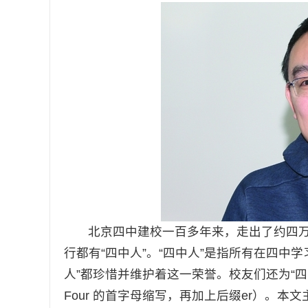
北京四中建校一百多年来，走出了约四万
行都有“四中人”。“四中人”是指所有在四中
人”都珍惜并维护着这一荣誉。校友们还为“四中人”量身
Four 的首字母缩写，再加上后缀er）。