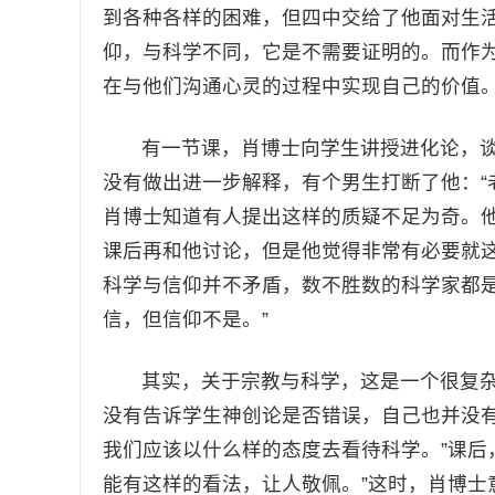
到各种各样的困难，但四中交给了他面对生
仰，与科学不同，它是不需要证明的。而作
在与他们沟通心灵的过程中实现自己的价值
有一节课，肖博士向学生讲授进化论，谈
没有做出进一步解释，有个男生打断了他：“
肖博士知道有人提出这样的质疑不足为奇。他
课后再和他讨论，但是他觉得非常有必要就这
科学与信仰并不矛盾，数不胜数的科学家都
信，但信仰不是。”
其实，关于宗教与科学，这是一个很复杂的
没有告诉学生神创论是否错误，自己也并没
我们应该以什么样的态度去看待科学。”课后
能有这样的看法，让人敬佩。”这时，肖博士