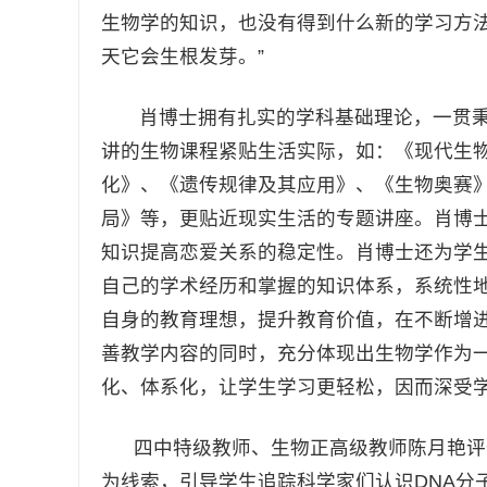
生物学的知识，也没有得到什么新的学习方
天它会生根发芽。”
肖博士拥有扎实的学科基础理论，一贯秉
讲的生物课程紧贴生活实际，如：《现代生
化》、《遗传规律及其应用》、《生物奥赛
局》等，更贴近现实生活的专题讲座。肖博
知识提高恋爱关系的稳定性。肖博士还为学
自己的学术经历和掌握的知识体系，系统性
自身的教育理想，提升教育价值，在不断增
善教学内容的同时，充分体现出生物学作为
化、体系化，让学生学习更轻松，因而深受
四中特级教师、生物正高级教师陈月艳评价
为线索，引导学生追踪科学家们认识DNA分