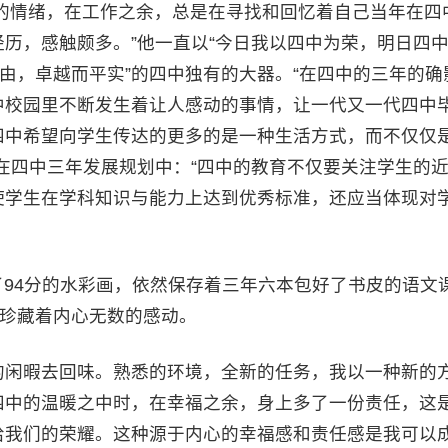
情绪，在工作之余，总是在寻找和回忆着自己当年在四
历，感触颇多。”他一直以“今日我以四中为荣，明日四
自由，卓越而平实”的四中独有的大器。“在四中的三年的确
中校园里不断发生着让人感动的事情，让一代又一代四中
四中希望向学生传达的更多的是一种生活方式，而不仅仅
在四中三年发展规划中：“四中的教育不仅要关注学生的
使学生在学科知识与能力上达到优秀标准，还应当体现对
4分的水彩画，依然保存着三年六本包好了书皮的语文
是珍藏着内心无数的感动。
闲暇去回味。熟悉的环境，全新的任务，我以一种新的
四中的温暖之中时，在幸福之余，身上多了一份责任，这
给我们的荣耀。这种源于内心的幸福感和责任感是我可以