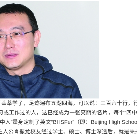
莘莘学子，足迹遍布五湖四海，可以说：三百六十行，
学习或工作过的人，这已经成为一张亮丽的名片，每个“四
定制了英文“BHSFer”（即：Beijing High Schoo
本文主人公肖振龙校友经过学士、硕士、博士深造后，就是秉