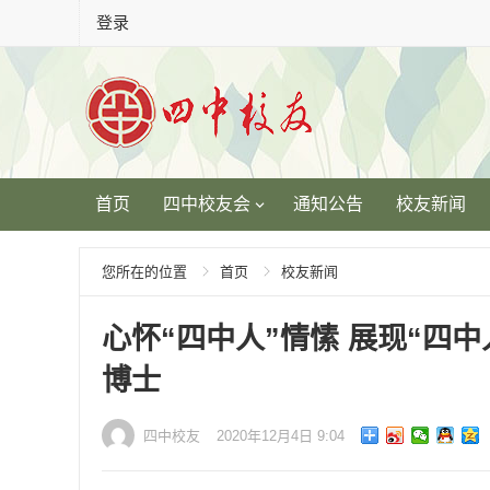
登录
首页
四中校友会
通知公告
校友新闻
您所在的位置
首页
校友新闻
心怀“四中人”情愫 展现“四
博士
四中校友
2020年12月4日 9:04