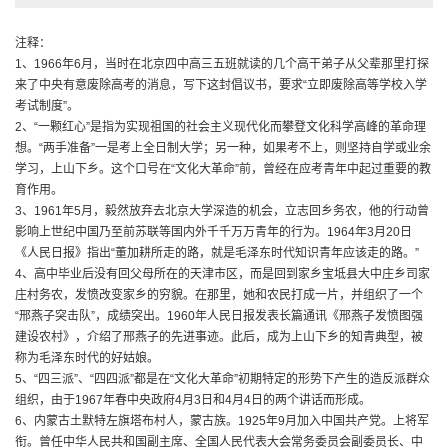
注释：
1、1966年6月，当时在北京四中高三五班就读的几个高干弟子从父辈那里打探
来了中央有意废除高考的消息，写下这封倡议书，要求“立即废除高等学校入学
考试制度”。
2、“一颗红心”是指为实现祖国的社会主义现代化而攀登文化科学高峰的革命理
想。“两手准备”一是考上全日制大学；另一种，如果考不上，则坚持自学或业余
学习，上山下乡。这个口号在“文化大革命”前，曾经在应考青年中起过重要的教
育作用。
3、1961年5月，毅然放弃去北京大学深造的机会，立志回乡务农，他的行动曾
影响上世纪中国乃至前苏联等国内外千千万万青年的行为。1964年3月20日
《人民日报》指出“董加耕所走的路，就是毛泽东时代知识青年应该走的路。”
4、高中毕业后没有回父母所在的天津市区，而是回到家乡宝坻县大中庄乡司家
庄村务农，发愤改变家乡的穷貌。在那里，她和农民打成一片，并组织了一个
“邢燕子突击队”，成绩突出。1960年人民日报发表长篇通讯《邢燕子发愤图强
建设农村》，介绍了邢燕子的先进事迹。此后，成为上山下乡的知青典型，被
称为毛泽东时代的好姑娘。
5、“四三派”、“四四派”都是在“文化大革命”初期特定的形势下产生的造反派群众
组织，由于1967年春中央政府4月3日和4月4日的两个讲话而形成。
6、内蒙古土默特左旗塔布村人，蒙古族。1925年9月加入中国共产党。上将军
衔。曾任中华人民共和国副主席、全国人民代表大会常务委员会副委员长、中