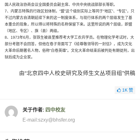
国人民政治协商会议全国委员会副主席、中共中央统战部部长等职。
7、内蒙古特殊的行政区划体制，“盟”这个级别实际上等同于“地区”、“专区”，只
不过内蒙古自清朝延续下来的这一制度体系，与现行体系的两个层级发生了基
本重合的现象，所以得以将特殊的名称保留下来。这里所说的两个层级，即盟
（地区、专区）、旗（县）两级。
8、1973年6月，张铁生被县里推荐考大学工农兵学员。在物理化学考试时，大
部分考题不会回答，但他在卷子背面写了《给尊敬领导的一封信》，成为文化
大革命后期著名人物，俗称“白卷英雄”。文化大革命结束后被判处有期徒刑，出
狱后成为企业家。
由“北京四中人校史研究及师生文丛项目组”供稿
1K
赞
关于作者:
四中校友
E-mail:szxy@bhsfer.org