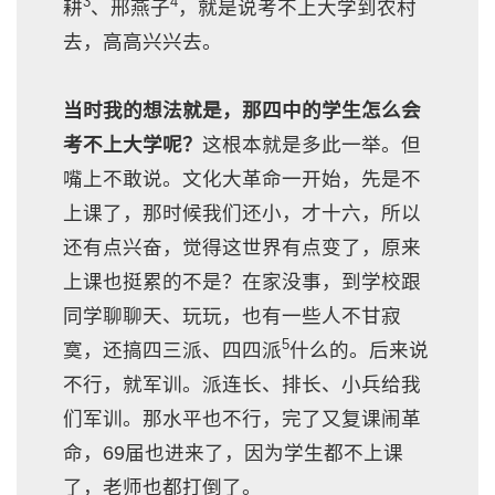
3
4
耕
、邢燕子
，就是说考不上大学到农村
去，高高兴兴去。
当时我的想法就是，那四中的学生怎么会
考不上大学呢？
这根本就是多此一举。但
嘴上不敢说。文化大革命一开始，先是不
上课了，那时候我们还小，才十六，所以
还有点兴奋，觉得这世界有点变了，原来
上课也挺累的不是？在家没事，到学校跟
同学聊聊天、玩玩，也有一些人不甘寂
5
寞，还搞四三派、四四派
什么的。后来说
不行，就军训。派连长、排长、小兵给我
们军训。那水平也不行，完了又复课闹革
命，69届也进来了，因为学生都不上课
了，老师也都打倒了。