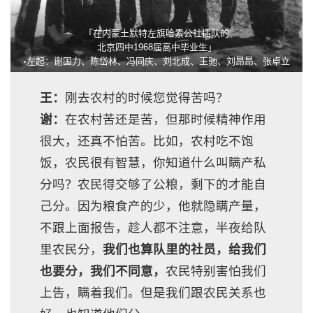
「在内蒙土默特左旗哈素公社插队的
北京四中1968届高中毕业生」
◦左起：谢国力、陈岱林、冯同庆、刘北成、王驰、刘昂昂、张卓立
王：
刚去农村的时候您觉得苦吗？
谢：
在农村苦还是苦，但那时候精神作用
很大，还真不怕苦。比如，农村吃不饱
饭，农民很有智慧，你知道什么叫瞒产私
分吗？农民得交够了公粮，剩下的才能自
己分。因为粮食产的少，他就隐瞒产量，
不跟上面报告，趁人都不注意，半夜给队
里农民分，
我们也算队里的社员，给我们
也要分，我们不同意，
农民特别害怕我们
上告，瞒着我们。但是我们跟农民关系也