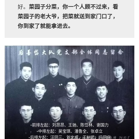
好。
菜园子分菜，你一个人顾不过来，看
菜园子的老大爷，把菜就送到家门口了，
你到家了就能拿进去。
◦前排左起：刘昂昂、王驰、陈岱林、谢国力
◦中排左起：吴宝琪、潘鲁全、张卓立
◦后排左起：汪同三、刘北成、王树武、冯同庆