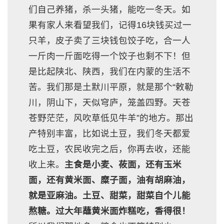
们自己养猪，杀一头猪，能吃一冬天。如
果有家人来看望我们，记得16块钱买过一
只羊，皮子卖了三块钱包饺子吃，合一人
一斤肉一斤面吃得一个饺子也剩不下！但
是比起陕北、陕西，我们在内蒙的生活不
苦。我们那是土默川平原，就是那个“敕勒
川，阴山下，天似穹庐，笼盖四野。天苍
苍野茫茫，风吹草低见牛羊”的地方。那出
产特别丰富，比如说土豆，我们冬天都爱
吃土豆，农民收完之后，你再去收，还能
收上来。
主食是小麦、莜面，还有玉米
面，还有黄米面、糜子面，油有胡麻油，
就是亚麻油。土豆、甜菜，甜菜自个儿能
熬糖。过大年蘸黄米面炸糕吃，香得很！