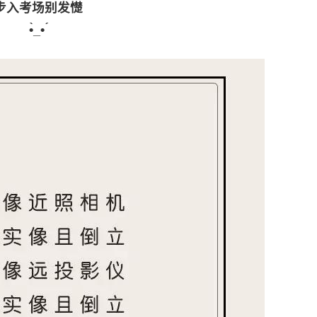
步入考场别发憷
•̀_• ́