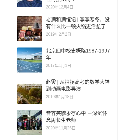
2020年12月4日
老满和满恒记 | 凛凛寒冬，没
有什么比一顿火锅更治愈了
2019年2月2日
北京四中校史概略1987-1997
年
2017年1月1日
赵霁 | 从拄拐高考的数学大神
到动画电影导演
2019年1月18日
音容笑貌永存心中 －深沉怀
念周长生老师
2020年11月25日