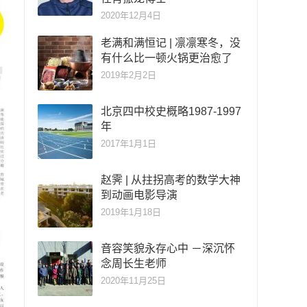
2020年12月4日
老满和满恒记 | 凛凛寒冬，没
有什么比一顿火锅更治愈了
2019年2月2日
北京四中校史概略1987-1997
年
2017年1月1日
赵霁 | 从拄拐高考的数学大神
到动画电影导演
2019年1月18日
音容笑貌永存心中 －深沉怀
念周长生老师
2020年11月25日