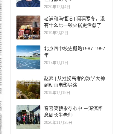
2020年12月4日
老满和满恒记 | 凛凛寒冬，没
有什么比一顿火锅更治愈了
2019年2月2日
北京四中校史概略1987-1997
年
2017年1月1日
赵霁 | 从拄拐高考的数学大神
到动画电影导演
2019年1月18日
音容笑貌永存心中 －深沉怀
念周长生老师
2020年11月25日