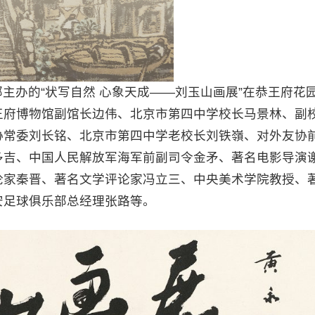
主办的“状写自然 心象天成——刘玉山画展”在恭王府花
王府博物馆副馆长边伟、北京市第四中学校长马景林、副
协常委刘长铭、北京市第四中学老校长刘铁嶺、对外友协
多吉、中国人民解放军海军前副司令金矛、著名电影导演
论家秦晋、著名文学评论家冯立三、中央美术学院教授、
安足球俱乐部总经理张路等。