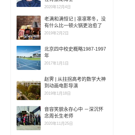
2020年12月4日
老满和满恒记 | 凛凛寒冬，没
有什么比一顿火锅更治愈了
2019年2月2日
北京四中校史概略1987-1997
年
2017年1月1日
赵霁 | 从拄拐高考的数学大神
到动画电影导演
2019年1月18日
音容笑貌永存心中 －深沉怀
念周长生老师
2020年11月25日