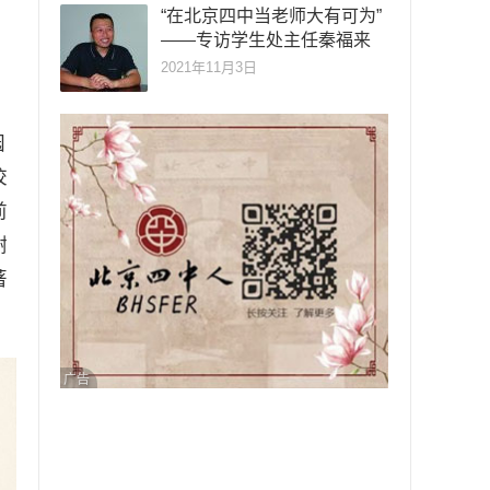
“在北京四中当老师大有可为”
——专访学生处主任秦福来
2021年11月3日
园
校
前
谢
著
广告