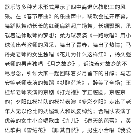
器乐等多种艺术形式展示了四中离退休教职工的风
采。在《春节序曲》的乐曲声中，联欢会拉开序幕。
舞蹈队舞动长长的红绸扇跳起广场舞，长绸飘飘，承
载着退休教师的梦想；柔力球表演《一路歌唱》用小
球荡出老教师的风采，舞出了青春，舞出了热情；马
丹妮老师的女生独唱《花儿为什么这样红》，杨久强
老师的男声独唱 《月之故乡》，诉说着对故乡的不
尽思念，引领大家一起回味着岁月留下的甘醇；马志
安等老师表演的舞蹈《梦醉荷塘》，醉美了全场；王
桂华老师表演的京剧《打龙袍》字正腔圆，京腔京
韵；夕阳红模特队的模特表演《多彩夕阳》走出了老
年人无以伦比的妩媚动人和风姿绰约；合唱队表演了
优美的女生小合唱歌曲《九儿》《春天的芭蕾》，英
语歌曲《雪绒花》《顺其自然》，男生小合唱《我爱