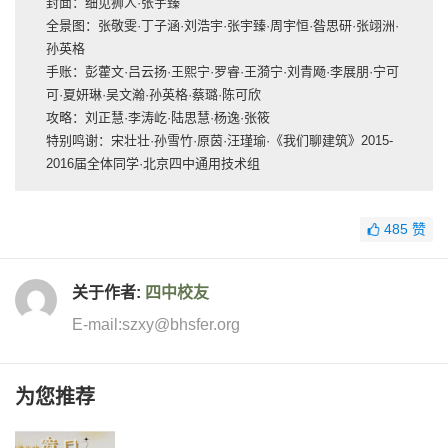
封面：细见狮人·张宇臻
全景图：张敬雯·丁子涵·刘浩宇·张宇臻·周宇恒·昝思研·张翊洲·
孙英格
手账：彭藿文·吕云扬·王熙宁·罗睿·王漪宁·刘青飏·李展朋·宁可
可·夏妍琳·吴文瀚·孙英格·蔡璐·陈可欣
攻略：刘正慧·李涛屹·陆思慧·杨逸·张筱
特别鸣谢：宋壮壮·孙雪竹·原茵·汪瑾瑜·《我们聊建筑》2015-
2016届全体同学·北京四中通用技术组
485
赞
关于作者:
四中校友
E-mail:szxy@bhsfer.org
为您推荐