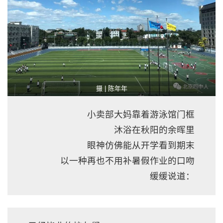
摄 | 陈年年
小卖部大妈靠着游泳馆门框
沐浴在秋阳的余晖里
眼神仿佛能从开学看到期末
以一种再也不用补暑假作业的口吻
缓缓说道：