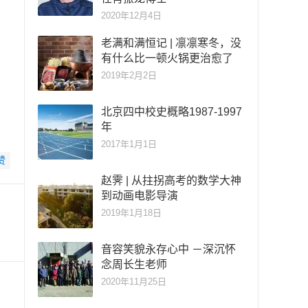
2020年12月4日
老满和满恒记 | 凛凛寒冬，没
有什么比一顿火锅更治愈了
2019年2月2日
北京四中校史概略1987-1997
年
2017年1月1日
赞
赵霁 | 从拄拐高考的数学大神
到动画电影导演
2019年1月18日
音容笑貌永存心中 －深沉怀
念周长生老师
2020年11月25日