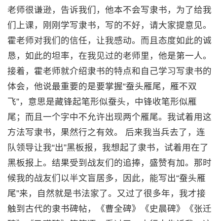
老师很谦逊，告诉我们，他本不会写隶书，为了给我
们上课，刚刚学写隶书，写的不好，请大家提意见。
霍老师对我们的信任，让我感动。而且态度如此的诚
恳，如此的坦率，在我见过的老师里，他是第一人。
接着，霍老师就介绍隶书的特点和自己学习写隶书的
体会，他说最重要的是要掌握“蚕头雁尾，雁不双
飞”，意思是藏锋起笔形似蚕头，中锋收笔形似雁
尾；而且一个字中不允许出现两个雁尾。我试着用这
方法写隶书，果然行之有效。 后来我当兵去了，连
队领导让我“出”黑板报，我想起了隶书，试着用在了
黑板报上。结果受到战友们的追捧，盛赞有加。那时
候我的战友们以半文盲居多，因此，能写出“蚕头雁
尾”来，自然就是书法家了。又过了很多年，我才接
触到古代的隶书碑帖，《曹全碑》《史晨碑》《张迁