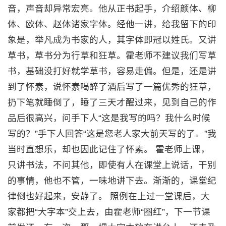
音，声音却异常宏亮。他从正书起手，介绍颜体、柳
体、欧体、赵体诸家字体。经他一讲，给我留下的印
象是，举凡成为书家的人，其字体即冠以姓氏。又讲
草书，草书分为行草和狂草。霍老师不建议我们写草
书，基础没打好就学草书，容易走偏。但是，还是讲
到了怀素，说怀素喝醉了酒后写了一篇优秀的狂草，
扔下笔就睡倒了，睡了三天才醒过来，见到自己的作
品后很高兴，问手下人“这是我写的吗？我什么时候
写的？”手下人回答“这是您老人家大前天写的了。”我
当时直想乐，却也因此记住了怀素。 霍老师上课，
只讲书法，不问其他，即使有人在课堂上说话，干别
的事情，他也不管，一味地讲下去。渐渐的，课堂纪
律倒也好起来，安静了。 照例在上过一堂课后，大
家都把“大字本”交上去，由霍老师“圈红”，下一节课