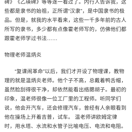
碑》《乙瑛碑》等等逐一看过了。内行人告诉我，这
些都是隶书的始祖，正所谓“汉隶”，是中国隶书的极
品。但是，就我的水平看来，这些一千多年前的古人
所写的隶书，多少都有点像霍老师写的，仿佛他们都
跟霍老师学过书法……
物理老师温炳炎
“复课闹革命”以后，我们才开设了物理课，教物
理的就是温炳炎老师。他个子不高，总戴着鸭舌帽，
虽然脸刮得很干净，却依然能看出络腮胡子。最初的
印象，温老师很像一位工厂里的工程师。听同学们
说，他会开汽车，还会修理汽车，曾经有人亲眼看到
他在操场上开着吉普，试车。 温老师讲欧姆定律
时，用水塔、水流和水管子比喻电压、电流和电阻。