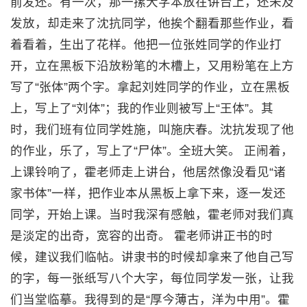
前发还。有一次，那一摞大字本放在讲台上，还未及
发放，却走来了沈抗同学，他挨个翻看那些作业，看
着看着，生出了花样。他把一位张姓同学的作业打
开，立在黑板下沿放粉笔的木槽上，又用粉笔在上方
写了“张体”两个字。拿起刘姓同学的作业，立在黑板
上，写上了“刘体”；我的作业则被写上“王体”。其
时，我们班有位同学姓施，叫施庆春。沈抗发现了他
的作业，乐了，写上了“尸体”。全班大笑。 正闹着，
上课铃响了，霍老师走上讲台，他居然像没看见“诸
家书体”一样，把作业本从黑板上拿下来，逐一发还
同学，开始上课。当时我深有感触，霍老师对我们真
是淡定的出奇，宽容的出奇。 霍老师讲正书的时
候，建议我们临帖。讲隶书的时候却拿来了他自己写
的字，每一张纸写八个大字，每位同学发一张，让我
们当堂临摹。我得到的是“厚今薄古，洋为中用”。霍