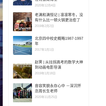
2020年12月4日
老满和满恒记 | 凛凛寒冬，没
有什么比一顿火锅更治愈了
2019年2月2日
北京四中校史概略1987-1997
年
2017年1月1日
赵霁 | 从拄拐高考的数学大神
到动画电影导演
2019年1月18日
音容笑貌永存心中 －深沉怀
念周长生老师
2020年11月25日