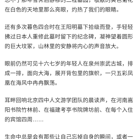
忘不了那年雪霁后静穆的二程墓园，敬献的黄色菊花
在白色的天地里那么亮眼，灼热了我们的眼睛。
还有多次暮色四合时在王阳明墓下拾级而登，手轻轻
拂过日本人重修此墓时留下的纪念碑，凝神望着圆形
的巨大坟冢，山林里的安静将内心的声音放大。
眼前仍然可见十六七岁的年轻人在泉州崇武古城，排
成一排，面向大海，展开背包里的旗帜，一只五彩凤
凰在海风中冉冉飘荡。
耳畔回响北京四中人文游学团队的晨读声，在河南嵩
阳书院竹林前、在福建考亭书院牌坊前、在每个入住
的宾馆四周……
生命中总是会有那些让自己忘掉自身的瞬间，或者一