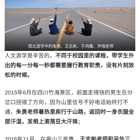
西北游学中的朱勇、王志彬、于鸿雁、尹强老师
人文游学是辛苦的。
不同于校园里的课程，带学生外
出的每一分每一秒都需要履行教育职责，没有片刻放
松的时候。
2015年6月在四川竹海景区，前面走得快的男生在分
岔口拐错了方向，因为山里信号不好电话始终打不
通，
朱勇老师暑热里疾行于山路，返回时一身衣服全
部汗湿，发梢上滚落豆大汗珠
；
2016年11月，在嵩山三皇寨，
王志彬老师和另外三